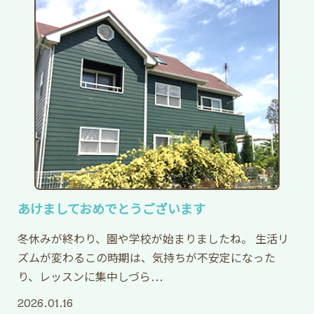
2026.03.04
【春のリトミック生徒募集
キャンペーン】
3/1〜4/30まで

・認定教室へ通っている生徒さんのご紹介で入会されると、入会者・
・生徒さんが入会時にInstagramアカウント「こどものための
2026.03.04
【2026/4月 募集クラ
ス〜】
あけましておめでとうございます
♬ベビー(生後6ヶ月くらいから)

・火曜日11時〜11時50分

冬休みが終わり、園や学校が始まりましたね。 生活リ
♬step1（1歳児親子）

ズムが変わるこの時期は、気持ちが不安定になった
・金曜日10時〜11時

り、レッスンに集中しづら...
♬step2(2歳児親子リトミック)

2026.01.16