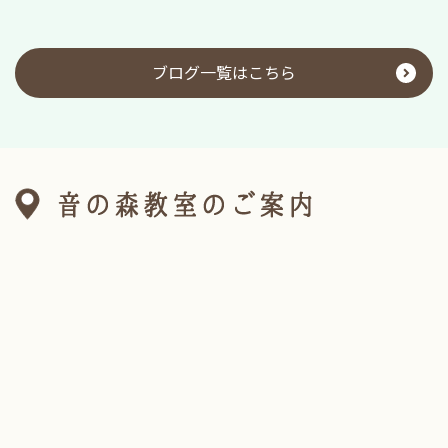
・火曜日10時〜11時

♬step3（年少さん）

・火曜日15時15分〜16時15分

ブログ一覧はこちら
♬step 4（年中さん）

・金曜日15時130分～16時30分

♬step5（年長さん）

・月曜日 15時15分〜16時15分

♬小学生リトミック

・水曜日 16時〜17時

・金曜日 16時40分〜17時40分

♬ピアノ

・ご相談下さい。
2026.02.18
【新年度4月募集】