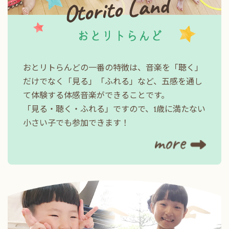
スを大切にしながら、「音楽って楽しい！」
という気持ちを育むレッスンを行っています。
そして「できる・できない」だけではなく、「や
ってみよう」という気持ちを大切にしています。
おとリトらんどの一番の特徴は、音楽を「聴く」
一つひとつの小さな積み重ねが、大きな自信へと
だけでなく「見る」「ふれる」など、五感を通し
つながっていきます。
て体験する体感音楽ができることです。
「見る・聴く・ふれる」ですので、1歳に満たない
「うちの子に合うかな？」
小さい子でも参加できます！
「初めてでも大丈夫かな？」
そんな不安をお持ちの方も、どうぞ安心して体験
レッスンへお越しください。
教室の雰囲気やレッスンの様子を実際に感じてい
ただき、お子さまに合った一歩を一緒に見つけて
いけたら嬉しいです。