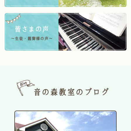
日頃のレッスンで積み重ねてきた、それぞれの頑張りや成長の成果を
緊張もあると思いますが、

「できた！」の喜びや達成感を感じられる時間になればと思っていま
今年もみんなで、お祭りのように楽しく、思い出に残る発表会にし
音の