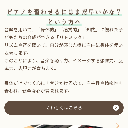
2026.05.20
やりたいがいっぱい
レッスン前に「今日はこれやりたい！」と話して
くれる子や、終わったあとに嬉しそうにおうちの
音楽を用いて、「身体的」「感覚的」「知的」に優れた子
方へ報告する姿に、私たちも毎回ほっこりしてい
どもたちの育成ができる「リトミック」。
ます。
リズムや音を聴いて、自分が感じた様に自由に身体を使い
音楽を通して、「できた！」だけではなく、「楽
表現します。
しみながら続ける力」も育っているように感じま
このことにより、音楽を聴く力、イメージする想像力、反
す
応力、表現力が育ちます。
これからも、子どもたち一人ひとりのペースを大
切にしながらレッスンを行ってまいります。
身体だけでなく心にも働きかけるので、自主性や積極性も
養われ、健全な心が育まれます。
2026.05.09
今年の発表会の日程が決定
いたしました。
くわしくはこちら
新年度がスタートして1ヶ月。

子どもたちも少しずつ新しい環境に慣れ、笑顔や頑張る姿がたくさ