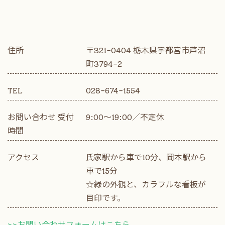
【新年度4月募集】

・ピアノコース  2名

・リトミックコース  クラスにより

空席残りわずかとなっております。

住所
〒321-0404 栃木県宇都宮市芦沼
お早めにお問い合わせ下さい。
町3794-2
TEL
028-674-1554
お問い合わせ 受付
9:00～19:00／不定休
時間
アクセス
氏家駅から車で10分、岡本駅から
車で15分
☆緑の外観と、カラフルな看板が
目印です。
>>お問い合わせフォームはこちら