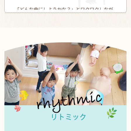
「どんな曲にしようかな？」とワクワクしなが
ら、それぞれの生徒にぴったりの一曲を一緒に見
つけていきたいと思います。
音楽を楽しむ気持ちを大切に、一人ひとりの成長
を応援していきます。
2026.07.17
夏休みが始まりましたね♪
夏休みが始まり、教室では11月29日の発表会に向
けた練習も少しずつスタートします。
リト
一人ひとりが自分の目標に向かって挑戦し、努力
を積み重ねる時間は、大きな成長につながりま
す。