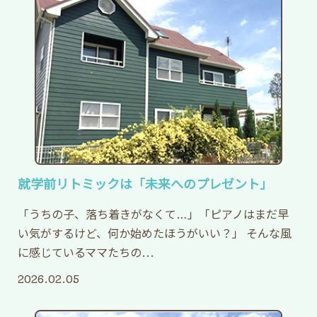
本年度もどうぞよろしくお願いいたします。
2026.03.19
3月…年度末を迎えました
3月…年度末を迎えました。

就学前リトミックは「未来へのプレゼント」
この1年、子どもたちはそれぞれのペースでたくさんの成長を見せて
「できない」から「やってみる」へ。

「うちの子、落ち着きがなくて…」「ピアノはまだ早
その小さな一歩の積み重ねが、

い気がするけど、何か始めたほうがいい？」 そんな風
大きな自信につながっています。

に感じているママたちの...
日々のご理解とご協力に感謝申し上げます。

2026.02.05
新年度も、子どもたち一人ひとりに寄り添いながら、安心して通え