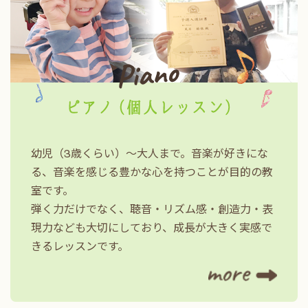
体験レッスンは随時受付しております。
お気軽にお問い合わせください♪
ピア
2026.06.04
クチコミへの投稿ありがと
うございます。
いつも音の森教室への温かいご理解とご協力をありがとうございます
幼児（3歳くらい）～大人まで。音楽が好きにな
このたび、Googleクチコミへの投稿が増え、多くの嬉しいお声をい
る、音楽を感じる豊かな心を持つことが目的の教
お忙しい中、貴重なお時間を使って感想を書いてくださった皆さま、
室です。
弾く力だけでなく、聴音・リズム感・創造力・表
一つひとつのクチコミを嬉しく拝見し、子どもたちの成長や教室への
現力なども大切にしており、成長が大きく実感で
きるレッスンです。
これからも、一人ひとりの個性やペースを大切にしながら、安心して
今後ともどうぞよろしくお願いいたします。