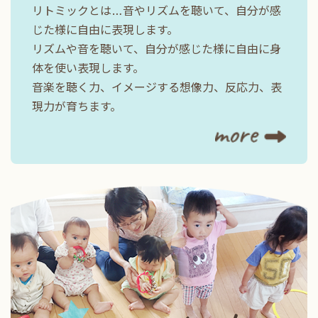
初めて参加するお子さまも、経験のあるお子さま
リトミックとは…音やリズムを聴いて、自分が感
も、「できた！」という喜びを感じられる発表会
じた様に自由に表現します。
になるよう、一緒に楽しみながら取り組んでいき
リズムや音を聴いて、自分が感じた様に自由に身
たいと思います。
体を使い表現します。
音楽を聴く力、イメージする想像力、反応力、表
音の森教室では
体験レッスンも随時受付しており
現力が育ちます。
ます。夏休みは新しいことを始める絶好の機会で
す。ぜひお気軽にお問い合わせください。
2026.07.01
気持ちを育むレッスン♪
新年度が始まって3か月。
新しい生活にも少しずつ慣れ、お子さまの習い事
について考え始めるご家庭も増える頃ではないで
しょうか。
おとリ
音の森教室では、一人ひとりの個性や成長のペー