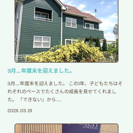
どうぞよろしくお願いいたします。
2026.04.21
ゴールデンウィーク期間中の
お休みについて
新年度がスタートし、教室にも少しずつ新しい空
気が流れています。
3月…年度末を迎えました。
子どもたちもそれぞれのペースで、新しい環境に
慣れながら頑張っています。
3月…年度末を迎えました。 この1年、子どもたちはそ
れぞれのペースでたくさんの成長を見せてくれまし
さて、ゴールデンウィーク期間中のお休みについ
た。 「できない」から...
てお知らせいたします。
2026.03.19
■お休み期間
4月29日（水）〜5月6日（水）